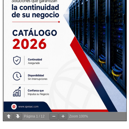
Página
1
/
12
Zoom
100%